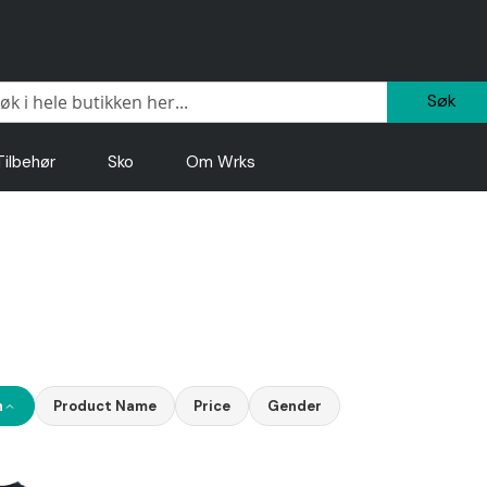
Sø
Tilbehør
Sko
Om Wrks
n
Product Name
Price
Gender