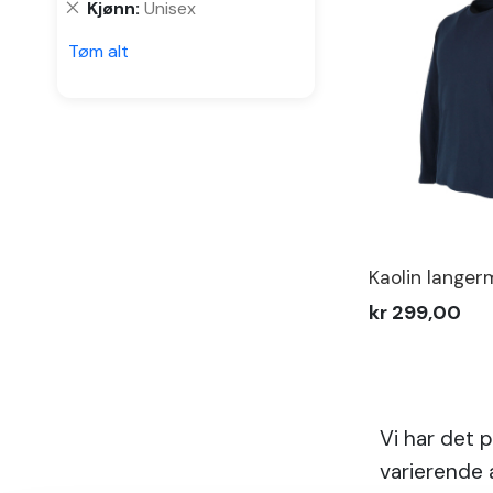
Fjern
Kjønn
Unisex
varen
denne
Tøm alt
varen
Kaolin langer
kr 299,00
Vi har det 
varierende 