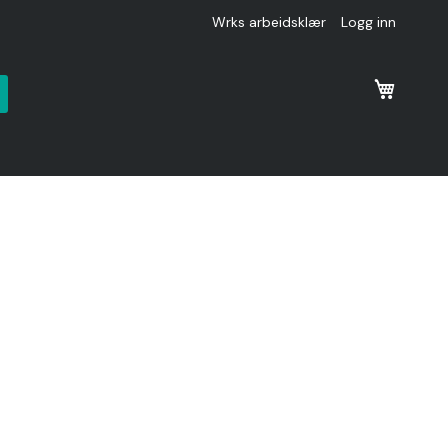
Wrks arbeidsklær
Logg inn
k