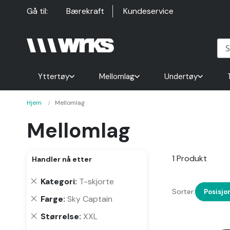
Hopp
Gå til:
Bærekraft
Kundeservice
til
innhold
Yttertøy
Mellomlag
Undertøy
Hjem
Mellomlag
Mellomlag
1
Produkt
Handler nå etter
Fjern
Kategori
T-skjorte
Sorter:
denne
Posisjo
Fjern
Farge
Sky Captain
varen
denne
Fjern
Størrelse
XXL
varen
denne